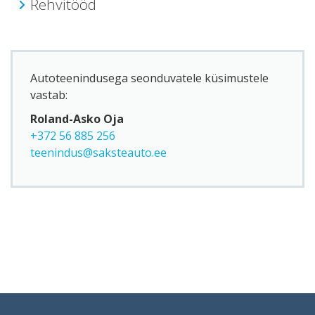
Rehvitööd
Autoteenindusega seonduvatele küsimustele
vastab:
Roland-Asko Oja
+372 56 885 256
teenindus@saksteauto.ee