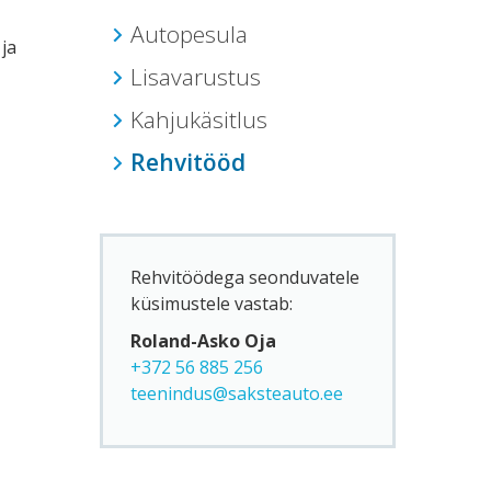
Autopesula
ja
Lisavarustus
Kahjukäsitlus
Rehvitööd
Rehvitöödega seonduvatele
küsimustele vastab:
Roland-Asko Oja
+372 56 885 256
teenindus@saksteauto.ee