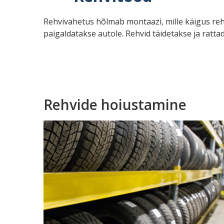
Rehvivahetus hõlmab montaazi, mille käigus rehv
paigaldatakse autole. Rehvid täidetakse ja ratta
Rehvide hoiustamine