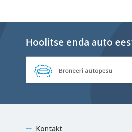
Hoolitse enda auto eest
Broneeri autopesu
Kontakt