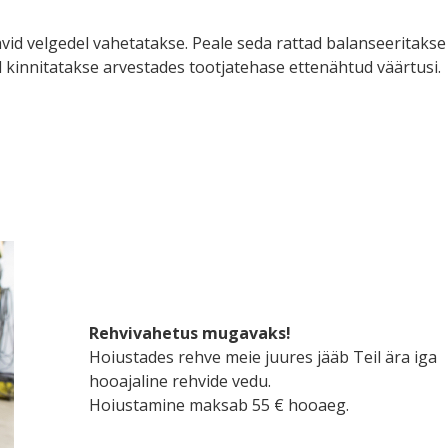
id velgedel vahetatakse. Peale seda rattad balanseeritakse 
d kinnitatakse arvestades tootjatehase ettenähtud väärtusi.
Rehvivahetus mugavaks!
Hoiustades rehve meie juures jääb Teil ära iga
hooajaline rehvide vedu.
Hoiustamine maksab 55 € hooaeg.