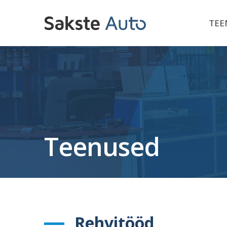
TEE
Teenused
Rehvitööd